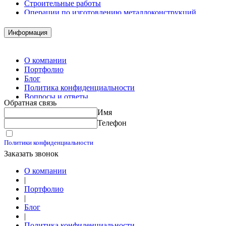
Строительные работы
Операции по изготовлению металлоконструкций
Демонтажные работы
Комплектация металлопроката
Информация
Изготовление винтовых свай
Изготовление скользящих опор для трубопроводов
О компании
Портфолио
Блог
Политика конфиденциальности
Вопросы и ответы
Обратная связь
Контакты
Имя
Калькуляторы
Телефон
Принимаю условия
Политики конфиденциальности
Заказать звонок
О компании
|
Портфолио
|
Блог
|
Политика конфиденциальности