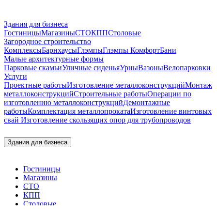
Здания для бизнеса
Гостиницы
Магазины
СТО
КПП
Столовые
Загородное строительство
Комплексы
Барнхаусы
Глэмпы
Глэмпы Комфорт
Бани
Малые архитектурные формы
Парковые скамьи
Уличные сиденья
Урны
Вазоны
Велопарковки
Услуги
Проектные работы
Изготовление металлоконструкций
Монтаж
металлоконструкций
Строительные работы
Операции по
изготовлению металлоконструкций
Демонтажные
работы
Комплектация металлопроката
Изготовление винтовых
свай
Изготовление скользящих опор для трубопроводов
Здания для бизнеса
Гостиницы
Магазины
СТО
КПП
Столовые