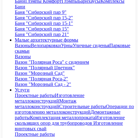
Бани
Глэмпы Комфорт
Глэмпы
Барнхаусы
Комплексы
Бани
Баня "Сибирский пар 9"
Баня "Сибирский пар 15-2"
Баня "Сибирский пар 15-1"
Баня "Сибирский пар 15"
Баня "Сибирский пар 21"
Малые архитектурные формы
Вазоны
Велопарковки
Урны
Уличные сиденья
Парковые
скамьи
Вазоны
Вазон "Полярная Роса" с сидением
Вазон "Полярный Цветник"
Вазон "Морозный Сад"
Вазон "Полярная Роса-2"
Вазон "Морозный Сад - 2"
Услуги
Проектные работы
Изготовление
металлоконструкций
Монтаж
металлоконструкций
Строительные работы
Операции по
изготовлению металлоконструкций
Демонтажные
работы
Комплектация металлопроката
Изготовление
скользящих опор для трубопроводов
Изготовление
винтовых свай
Проектные работы