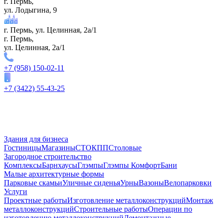
г. Пермь,
ул. ​Лодыгина, 9
г. Пермь, ул. Целинная, 2а/1
г. Пермь,
ул. Целинная, 2а/1
+7 (958) 150-02-11
+7 (3422) 55-43-25
Здания для бизнеса
Гостиницы
Магазины
СТО
КПП
Столовые
Загородное строительство
Комплексы
Барнхаусы
Глэмпы
Глэмпы Комфорт
Бани
Малые архитектурные формы
Парковые скамьи
Уличные сиденья
Урны
Вазоны
Велопарковки
Услуги
Проектные работы
Изготовление металлоконструкций
Монтаж
металлоконструкций
Строительные работы
Операции по
изготовлению металлоконструкций
Демонтажные