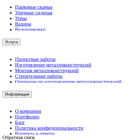
Парковые скамьи
Уличные сиденья
Урны
Вазоны
Велопарковки
Услуги
Проектные работы
Изготовление металлоконструкций
Монтаж металлоконструкций
Строительные работы
Операции по изготовлению металлоконструкций
Демонтажные работы
Комплектация металлопроката
Информация
Изготовление винтовых свай
Изготовление скользящих опор для трубопроводов
О компании
Портфолио
Блог
Политика конфиденциальности
Вопросы и ответы
Обратная связь
Контакты