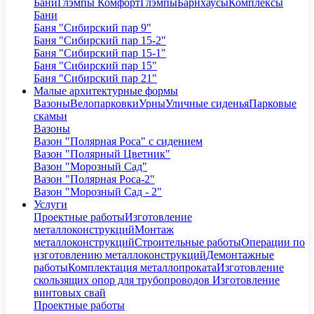
Бани
Глэмпы Комфорт
Глэмпы
Барнхаусы
Комплексы
Бани
Баня "Сибирский пар 9"
Баня "Сибирский пар 15-2"
Баня "Сибирский пар 15-1"
Баня "Сибирский пар 15"
Баня "Сибирский пар 21"
Малые архитектурные формы
Вазоны
Велопарковки
Урны
Уличные сиденья
Парковые
скамьи
Вазоны
Вазон "Полярная Роса" с сидением
Вазон "Полярный Цветник"
Вазон "Морозный Сад"
Вазон "Полярная Роса-2"
Вазон "Морозный Сад - 2"
Услуги
Проектные работы
Изготовление
металлоконструкций
Монтаж
металлоконструкций
Строительные работы
Операции по
изготовлению металлоконструкций
Демонтажные
работы
Комплектация металлопроката
Изготовление
скользящих опор для трубопроводов
Изготовление
винтовых свай
Проектные работы