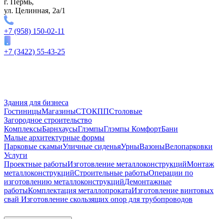
г. Пермь,
ул. Целинная, 2а/1
+7 (958) 150-02-11
+7 (3422) 55-43-25
Здания для бизнеса
Гостиницы
Магазины
СТО
КПП
Столовые
Загородное строительство
Комплексы
Барнхаусы
Глэмпы
Глэмпы Комфорт
Бани
Малые архитектурные формы
Парковые скамьи
Уличные сиденья
Урны
Вазоны
Велопарковки
Услуги
Проектные работы
Изготовление металлоконструкций
Монтаж
металлоконструкций
Строительные работы
Операции по
изготовлению металлоконструкций
Демонтажные
работы
Комплектация металлопроката
Изготовление винтовых
свай
Изготовление скользящих опор для трубопроводов