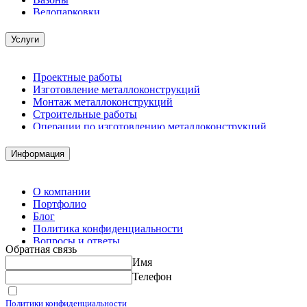
Велопарковки
Услуги
Проектные работы
Изготовление металлоконструкций
Монтаж металлоконструкций
Строительные работы
Операции по изготовлению металлоконструкций
Демонтажные работы
Комплектация металлопроката
Информация
Изготовление винтовых свай
Изготовление скользящих опор для трубопроводов
О компании
Портфолио
Блог
Политика конфиденциальности
Вопросы и ответы
Обратная связь
Контакты
Имя
Калькуляторы
Телефон
Принимаю условия
Политики конфиденциальности