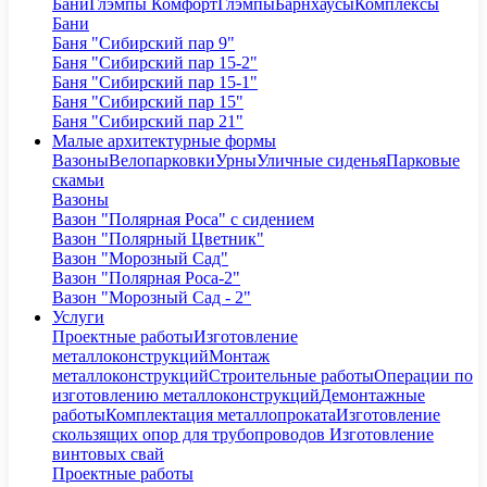
Бани
Глэмпы Комфорт
Глэмпы
Барнхаусы
Комплексы
Бани
Баня "Сибирский пар 9"
Баня "Сибирский пар 15-2"
Баня "Сибирский пар 15-1"
Баня "Сибирский пар 15"
Баня "Сибирский пар 21"
Малые архитектурные формы
Вазоны
Велопарковки
Урны
Уличные сиденья
Парковые
скамьи
Вазоны
Вазон "Полярная Роса" с сидением
Вазон "Полярный Цветник"
Вазон "Морозный Сад"
Вазон "Полярная Роса-2"
Вазон "Морозный Сад - 2"
Услуги
Проектные работы
Изготовление
металлоконструкций
Монтаж
металлоконструкций
Строительные работы
Операции по
изготовлению металлоконструкций
Демонтажные
работы
Комплектация металлопроката
Изготовление
скользящих опор для трубопроводов
Изготовление
винтовых свай
Проектные работы