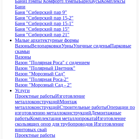
Бани
Глэмпы Комфорт
Глэмпы
Барнхаусы
Комплексы
Бани
Баня "Сибирский пар 9"
Баня "Сибирский пар 15-2"
Баня "Сибирский пар 15-1"
Баня "Сибирский пар 15"
Баня "Сибирский пар 21"
Малые архитектурные формы
Вазоны
Велопарковки
Урны
Уличные сиденья
Парковые
скамьи
Вазоны
Вазон "Полярная Роса" с сидением
Вазон "Полярный Цветник"
Вазон "Морозный Сад"
Вазон "Полярная Роса-2"
Вазон "Морозный Сад - 2"
Услуги
Проектные работы
Изготовление
металлоконструкций
Монтаж
металлоконструкций
Строительные работы
Операции по
изготовлению металлоконструкций
Демонтажные
работы
Комплектация металлопроката
Изготовление
скользящих опор для трубопроводов
Изготовление
винтовых свай
Проектные работы