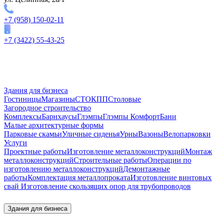
+7 (958) 150-02-11
+7 (3422) 55-43-25
Здания для бизнеса
Гостиницы
Магазины
СТО
КПП
Столовые
Загородное строительство
Комплексы
Барнхаусы
Глэмпы
Глэмпы Комфорт
Бани
Малые архитектурные формы
Парковые скамьи
Уличные сиденья
Урны
Вазоны
Велопарковки
Услуги
Проектные работы
Изготовление металлоконструкций
Монтаж
металлоконструкций
Строительные работы
Операции по
изготовлению металлоконструкций
Демонтажные
работы
Комплектация металлопроката
Изготовление винтовых
свай
Изготовление скользящих опор для трубопроводов
Здания для бизнеса