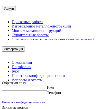
Услуги
Проектные работы
Изготовление металлоконструкций
Монтаж металлоконструкций
Строительные работы
Операции по изготовлению металлоконструкций
Демонтажные работы
Комплектация металлопроката
Информация
Изготовление винтовых свай
Изготовление скользящих опор для трубопроводов
О компании
Портфолио
Блог
Политика конфиденциальности
Вопросы и ответы
Обратная связь
Контакты
Имя
Калькуляторы
Телефон
Принимаю условия
Политики конфиденциальности
Заказать звонок