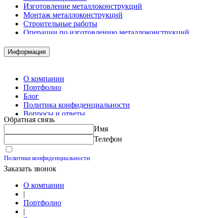
Изготовление металлоконструкций
Монтаж металлоконструкций
Строительные работы
Операции по изготовлению металлоконструкций
Демонтажные работы
Комплектация металлопроката
Информация
Изготовление винтовых свай
Изготовление скользящих опор для трубопроводов
О компании
Портфолио
Блог
Политика конфиденциальности
Вопросы и ответы
Обратная связь
Контакты
Имя
Калькуляторы
Телефон
Принимаю условия
Политики конфиденциальности
Заказать звонок
О компании
|
Портфолио
|