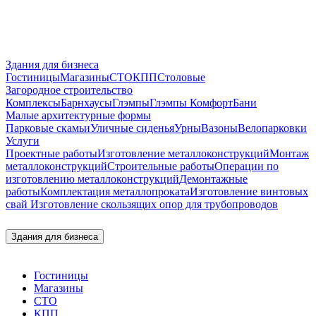
Здания для бизнеса
Гостиницы
Магазины
СТО
КПП
Столовые
Загородное строительство
Комплексы
Барнхаусы
Глэмпы
Глэмпы Комфорт
Бани
Малые архитектурные формы
Парковые скамьи
Уличные сиденья
Урны
Вазоны
Велопарковки
Услуги
Проектные работы
Изготовление металлоконструкций
Монтаж
металлоконструкций
Строительные работы
Операции по
изготовлению металлоконструкций
Демонтажные
работы
Комплектация металлопроката
Изготовление винтовых
свай
Изготовление скользящих опор для трубопроводов
Здания для бизнеса
Гостиницы
Магазины
СТО
КПП