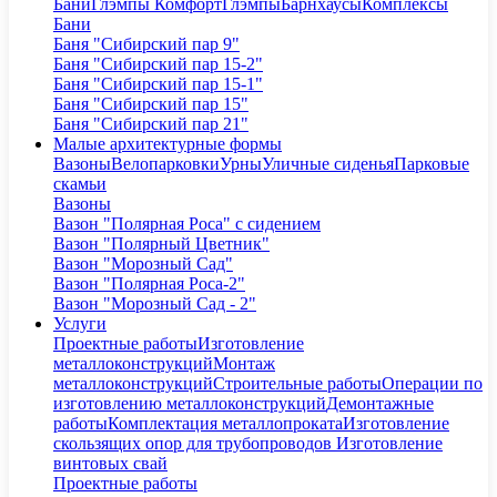
Бани
Глэмпы Комфорт
Глэмпы
Барнхаусы
Комплексы
Бани
Баня "Сибирский пар 9"
Баня "Сибирский пар 15-2"
Баня "Сибирский пар 15-1"
Баня "Сибирский пар 15"
Баня "Сибирский пар 21"
Малые архитектурные формы
Вазоны
Велопарковки
Урны
Уличные сиденья
Парковые
скамьи
Вазоны
Вазон "Полярная Роса" с сидением
Вазон "Полярный Цветник"
Вазон "Морозный Сад"
Вазон "Полярная Роса-2"
Вазон "Морозный Сад - 2"
Услуги
Проектные работы
Изготовление
металлоконструкций
Монтаж
металлоконструкций
Строительные работы
Операции по
изготовлению металлоконструкций
Демонтажные
работы
Комплектация металлопроката
Изготовление
скользящих опор для трубопроводов
Изготовление
винтовых свай
Проектные работы