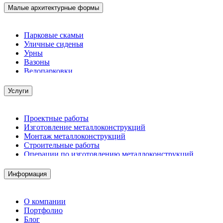
Малые архитектурные формы
Парковые скамьи
Уличные сиденья
Урны
Вазоны
Велопарковки
Услуги
Проектные работы
Изготовление металлоконструкций
Монтаж металлоконструкций
Строительные работы
Операции по изготовлению металлоконструкций
Демонтажные работы
Комплектация металлопроката
Информация
Изготовление винтовых свай
Изготовление скользящих опор для трубопроводов
О компании
Портфолио
Блог