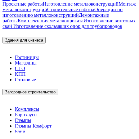
Проектные работы
Изготовление металлоконструкций
Монтаж
металлоконструкций
Строительные работы
Операции по
изготовлению металлоконструкций
Демонтажные
работы
Комплектация металлопроката
Изготовление винтовых
свай
Изготовление скользящих опор для трубопроводов
Здания для бизнеса
Гостиницы
Магазины
СТО
КПП
Столовые
Загородное строительство
Комплексы
Барнхаусы
Глэмпы
Глэмпы Комфорт
Бани