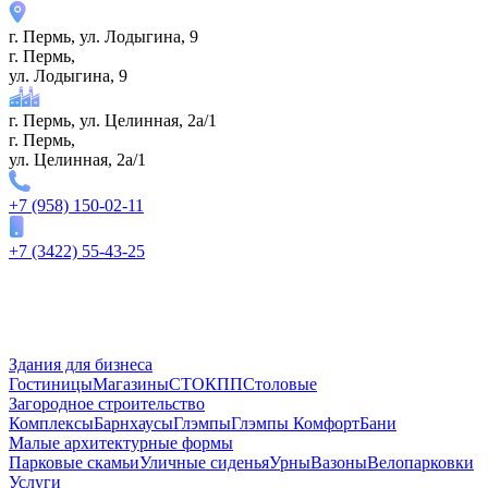
г. Пермь, ул. ​Лодыгина, 9
г. Пермь,
ул. ​Лодыгина, 9
г. Пермь, ул. Целинная, 2а/1
г. Пермь,
ул. Целинная, 2а/1
+7 (958) 150-02-11
+7 (3422) 55-43-25
Здания для бизнеса
Гостиницы
Магазины
СТО
КПП
Столовые
Загородное строительство
Комплексы
Барнхаусы
Глэмпы
Глэмпы Комфорт
Бани
Малые архитектурные формы
Парковые скамьи
Уличные сиденья
Урны
Вазоны
Велопарковки
Услуги