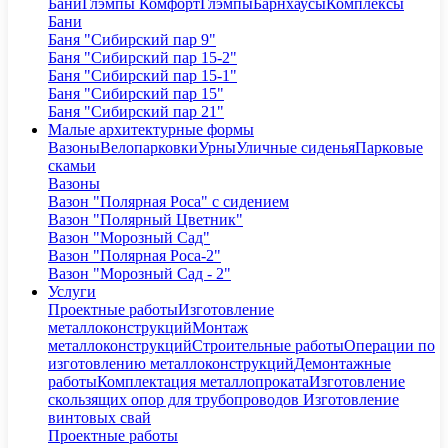
Бани
Глэмпы Комфорт
Глэмпы
Барнхаусы
Комплексы
Бани
Баня "Сибирский пар 9"
Баня "Сибирский пар 15-2"
Баня "Сибирский пар 15-1"
Баня "Сибирский пар 15"
Баня "Сибирский пар 21"
Малые архитектурные формы
Вазоны
Велопарковки
Урны
Уличные сиденья
Парковые
скамьи
Вазоны
Вазон "Полярная Роса" с сидением
Вазон "Полярный Цветник"
Вазон "Морозный Сад"
Вазон "Полярная Роса-2"
Вазон "Морозный Сад - 2"
Услуги
Проектные работы
Изготовление
металлоконструкций
Монтаж
металлоконструкций
Строительные работы
Операции по
изготовлению металлоконструкций
Демонтажные
работы
Комплектация металлопроката
Изготовление
скользящих опор для трубопроводов
Изготовление
винтовых свай
Проектные работы