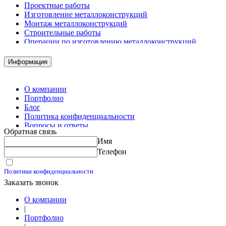
Проектные работы
Изготовление металлоконструкций
Монтаж металлоконструкций
Строительные работы
Операции по изготовлению металлоконструкций
Демонтажные работы
Комплектация металлопроката
Информация
Изготовление винтовых свай
Изготовление скользящих опор для трубопроводов
О компании
Портфолио
Блог
Политика конфиденциальности
Вопросы и ответы
Обратная связь
Контакты
Имя
Калькуляторы
Телефон
Принимаю условия
Политики конфиденциальности
Заказать звонок
О компании
|
Портфолио