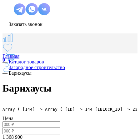
Заказать звонок
Главная
0
—
Каталог товаров
—
Загородное строительство
—
Барнхаусы
Барнхаусы
Array ( [144] => Array ( [ID] => 144 [IBLOCK_ID] => 23 
Цена
1 368 900