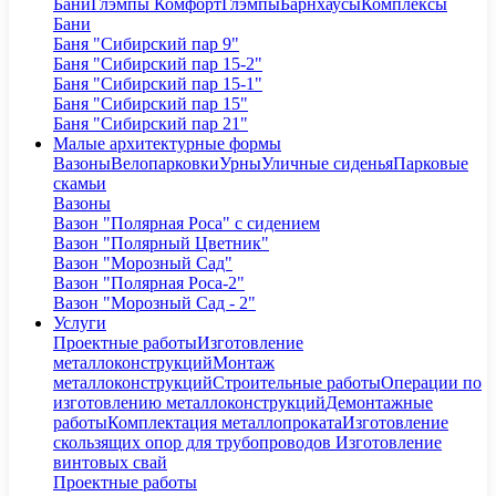
Бани
Глэмпы Комфорт
Глэмпы
Барнхаусы
Комплексы
Бани
Баня "Сибирский пар 9"
Баня "Сибирский пар 15-2"
Баня "Сибирский пар 15-1"
Баня "Сибирский пар 15"
Баня "Сибирский пар 21"
Малые архитектурные формы
Вазоны
Велопарковки
Урны
Уличные сиденья
Парковые
скамьи
Вазоны
Вазон "Полярная Роса" с сидением
Вазон "Полярный Цветник"
Вазон "Морозный Сад"
Вазон "Полярная Роса-2"
Вазон "Морозный Сад - 2"
Услуги
Проектные работы
Изготовление
металлоконструкций
Монтаж
металлоконструкций
Строительные работы
Операции по
изготовлению металлоконструкций
Демонтажные
работы
Комплектация металлопроката
Изготовление
скользящих опор для трубопроводов
Изготовление
винтовых свай
Проектные работы