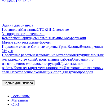
+7 (3422) 55-43-25
Здания для бизнеса
Гостиницы
Магазины
СТО
КПП
Столовые
Загородное строительство
Комплексы
Барнхаусы
Глэмпы
Глэмпы Комфорт
Бани
Малые архитектурные формы
Парковые скамьи
Уличные сиденья
Урны
Вазоны
Велопарковки
Услуги
Проектные работы
Изготовление металлоконструкций
Монтаж
металлоконструкций
Строительные работы
Операции по
изготовлению металлоконструкций
Демонтажные
работы
Комплектация металлопроката
Изготовление винтовых
свай
Изготовление скользящих опор для трубопроводов
Здания для бизнеса
Гостиницы
Магазины
СТО