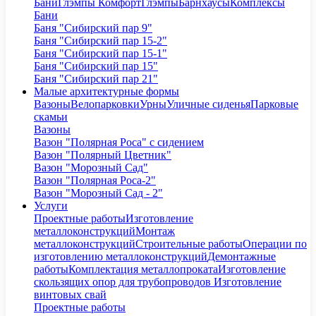
Бани
Глэмпы Комфорт
Глэмпы
Барнхаусы
Комплексы
Бани
Баня "Сибирский пар 9"
Баня "Сибирский пар 15-2"
Баня "Сибирский пар 15-1"
Баня "Сибирский пар 15"
Баня "Сибирский пар 21"
Малые архитектурные формы
Вазоны
Велопарковки
Урны
Уличные сиденья
Парковые
скамьи
Вазоны
Вазон "Полярная Роса" с сидением
Вазон "Полярный Цветник"
Вазон "Морозный Сад"
Вазон "Полярная Роса-2"
Вазон "Морозный Сад - 2"
Услуги
Проектные работы
Изготовление
металлоконструкций
Монтаж
металлоконструкций
Строительные работы
Операции по
изготовлению металлоконструкций
Демонтажные
работы
Комплектация металлопроката
Изготовление
скользящих опор для трубопроводов
Изготовление
винтовых свай
Проектные работы