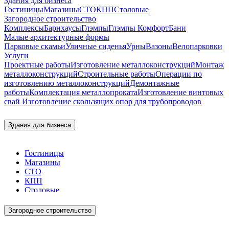
Здания для бизнеса
Гостиницы
Магазины
СТО
КПП
Столовые
Загородное строительство
Комплексы
Барнхаусы
Глэмпы
Глэмпы Комфорт
Бани
Малые архитектурные формы
Парковые скамьи
Уличные сиденья
Урны
Вазоны
Велопарковки
Услуги
Проектные работы
Изготовление металлоконструкций
Монтаж
металлоконструкций
Строительные работы
Операции по
изготовлению металлоконструкций
Демонтажные
работы
Комплектация металлопроката
Изготовление винтовых
свай
Изготовление скользящих опор для трубопроводов
Здания для бизнеса
Гостиницы
Магазины
СТО
КПП
Столовые
Загородное строительство