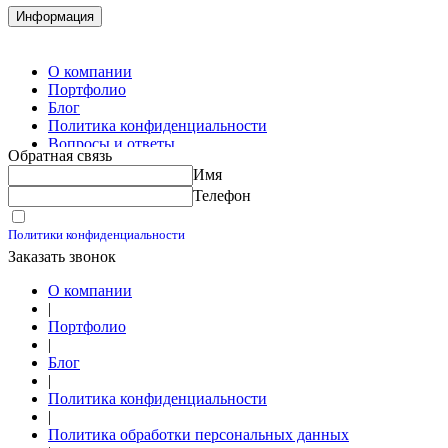
Комплектация металлопроката
Информация
Изготовление винтовых свай
Изготовление скользящих опор для трубопроводов
О компании
Портфолио
Блог
Политика конфиденциальности
Вопросы и ответы
Обратная связь
Контакты
Имя
Калькуляторы
Телефон
Принимаю условия
Политики конфиденциальности
Заказать звонок
О компании
|
Портфолио
|
Блог
|
Политика конфиденциальности
|
Политика обработки персональных данных