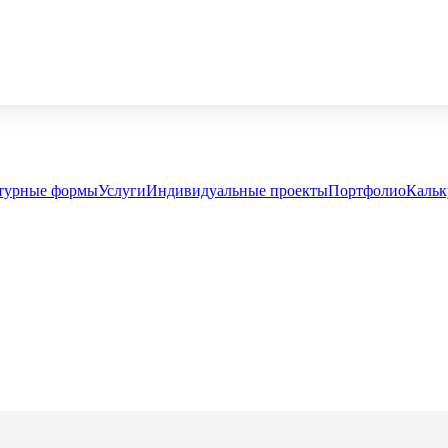
турные формы
Услуги
Индивидуальные проекты
Портфолио
Кальк