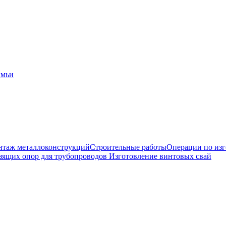
амьи
таж металлоконструкций
Строительные работы
Операции по из
зящих опор для трубопроводов
Изготовление винтовых свай