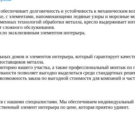
 обеспечивает долговечность и устойчивость к механическим во
ке, с элементами, напоминающими ледяные узоры и морозные м
еменных технологий обработки металла, кресло выдерживает ин
ует сложного обслуживания.
ресло эксклюзивным элементом интерьера.
ых домов и элементов интерьера, который гарантирует качество
поставщиков металла.
риторию вашего участка, а также профессиональный монтаж по п
альности позволяет выгодно выделиться среди стандартных реше
 возможность заказа по выгодной стоимости для компаний и час
ться с нашими специалистами. Мы обеспечиваем индивидуальный 
твенный элемент интерьера по цене, которая приятно удивит.