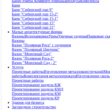
Бани
Глэмпы Комфорт
Глэмпы
Барнхаусы
Комплексы
Бани
Баня "Сибирский пар 9"
Баня "Сибирский пар 15-2"
Баня "Сибирский пар 15-1"
Баня "Сибирский пар 15"
Баня "Сибирский пар 21"
Малые архитектурные формы
Вазоны
Велопарковки
Урны
Уличные сиденья
Парковые ск
Вазоны
Вазон "Полярная Роса" с сидением
Вазон "Полярный Цветник"
Вазон "Морозный Сад"
Вазон "Полярная Роса-2"
Вазон "Морозный Сад - 2"
Услуги
Проектные работы
Изготовление металлоконструкций
Мон
работы
Комплектация металлопроката
Изготовление сколь
Проектные работы
Проектирование раздела КЖ
Проектирование раздела КМД
Проектирование раздела КМ
Проектирование раздела КР
Здания для бизнеса
Загородное строительство