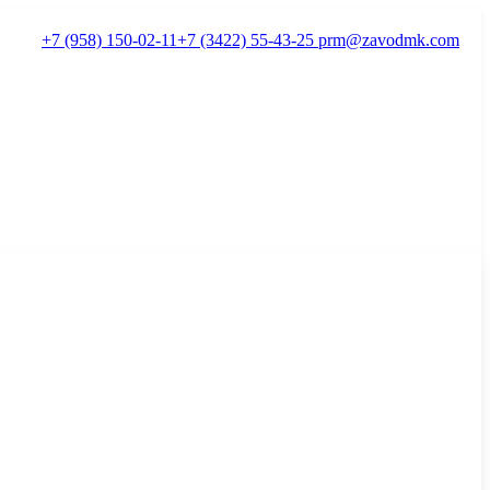
+7 (958) 150-02-11
+7 (3422) 55-43-25
prm@zavodmk.com