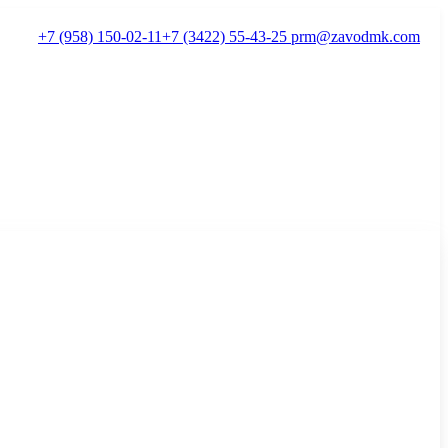
+7 (958) 150-02-11
+7 (3422) 55-43-25
prm@zavodmk.com