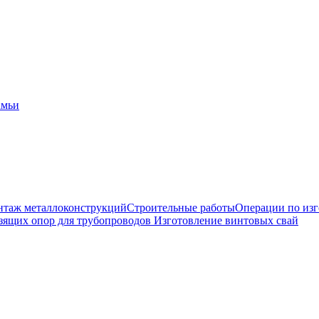
амьи
таж металлоконструкций
Строительные работы
Операции по из
зящих опор для трубопроводов
Изготовление винтовых свай