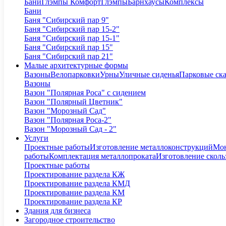
Бани
Глэмпы Комфорт
Глэмпы
Барнхаусы
Комплексы
Бани
Баня "Сибирский пар 9"
Баня "Сибирский пар 15-2"
Баня "Сибирский пар 15-1"
Баня "Сибирский пар 15"
Баня "Сибирский пар 21"
Малые архитектурные формы
Вазоны
Велопарковки
Урны
Уличные сиденья
Парковые ск
Вазоны
Вазон "Полярная Роса" с сидением
Вазон "Полярный Цветник"
Вазон "Морозный Сад"
Вазон "Полярная Роса-2"
Вазон "Морозный Сад - 2"
Услуги
Проектные работы
Изготовление металлоконструкций
Мон
работы
Комплектация металлопроката
Изготовление сколь
Проектные работы
Проектирование раздела КЖ
Проектирование раздела КМД
Проектирование раздела КМ
Проектирование раздела КР
Здания для бизнеса
Загородное строительство