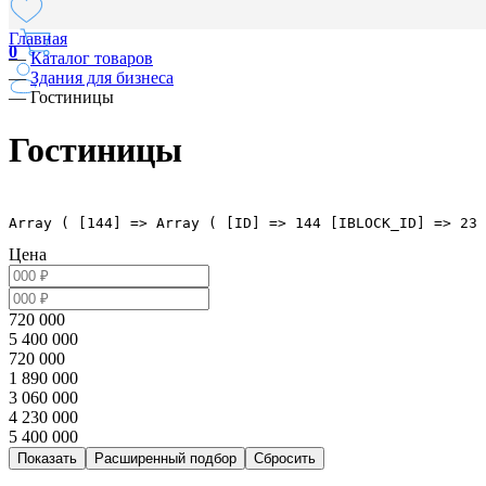
Главная
0
—
Каталог товаров
—
Здания для бизнеса
—
Гостиницы
Гостиницы
Array ( [144] => Array ( [ID] => 144 [IBLOCK_ID] => 23 
Цена
720 000
5 400 000
720 000
1 890 000
3 060 000
4 230 000
5 400 000
Расширенный подбор