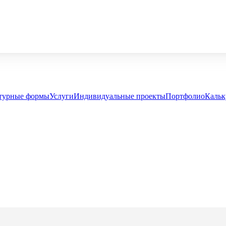
турные формы
Услуги
Индивидуальные проекты
Портфолио
Кальк