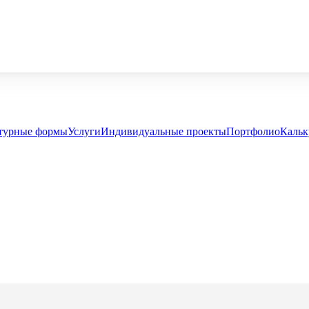
турные формы
Услуги
Индивидуальные проекты
Портфолио
Кальк