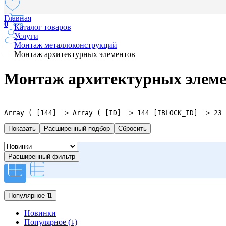
Главная
0
—
Каталог товаров
—
Услуги
—
Монтаж металлоконструкций
—
Монтаж архитектурных элементов
Монтаж архитектурных элеме
Array ( [144] => Array ( [ID] => 144 [IBLOCK_ID] => 23 
Расширенный подбор
Расширенный фильтр
Популярное
⇅
Новинки
Популярное (↓)