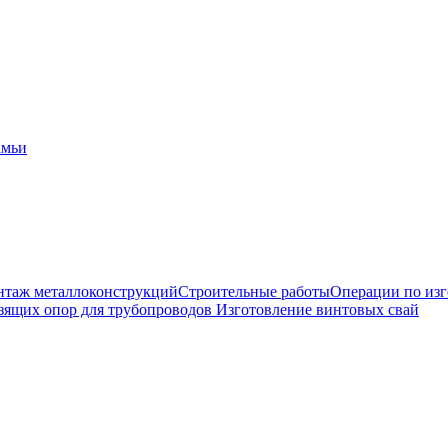
амьи
таж металлоконструкций
Строительные работы
Операции по из
зящих опор для трубопроводов
Изготовление винтовых свай