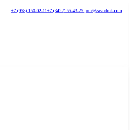
+7 (958) 150-02-11
+7 (3422) 55-43-25
prm@zavodmk.com