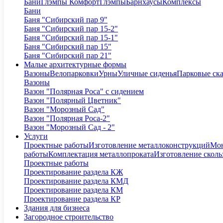
Бани
Глэмпы Комфорт
Глэмпы
Барнхаусы
Комплексы
Бани
Баня "Сибирский пар 9"
Баня "Сибирский пар 15-2"
Баня "Сибирский пар 15-1"
Баня "Сибирский пар 15"
Баня "Сибирский пар 21"
Малые архитектурные формы
Вазоны
Велопарковки
Урны
Уличные сиденья
Парковые ск
Вазоны
Вазон "Полярная Роса" с сидением
Вазон "Полярный Цветник"
Вазон "Морозный Сад"
Вазон "Полярная Роса-2"
Вазон "Морозный Сад - 2"
Услуги
Проектные работы
Изготовление металлоконструкций
Мон
работы
Комплектация металлопроката
Изготовление сколь
Проектные работы
Проектирование раздела КЖ
Проектирование раздела КМД
Проектирование раздела КМ
Проектирование раздела КР
Здания для бизнеса
Загородное строительство