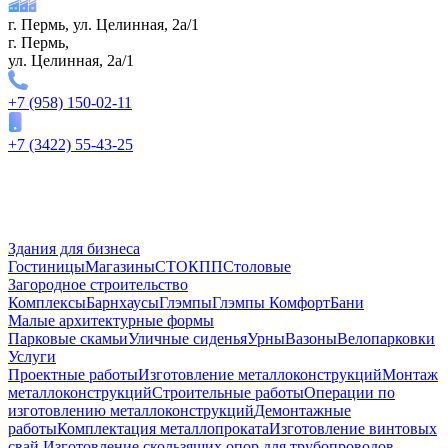
г. Пермь, ул. Целинная, 2а/1
г. Пермь,
ул. Целинная, 2а/1
+7 (958) 150-02-11
+7 (3422) 55-43-25
Здания для бизнеса
Гостиницы
Магазины
СТО
КПП
Столовые
Загородное строительство
Комплексы
Барнхаусы
Глэмпы
Глэмпы Комфорт
Бани
Малые архитектурные формы
Парковые скамьи
Уличные сиденья
Урны
Вазоны
Велопарковки
Услуги
Проектные работы
Изготовление металлоконструкций
Монтаж
металлоконструкций
Строительные работы
Операции по
изготовлению металлоконструкций
Демонтажные
работы
Комплектация металлопроката
Изготовление винтовых
свай
Изготовление скользящих опор для трубопроводов