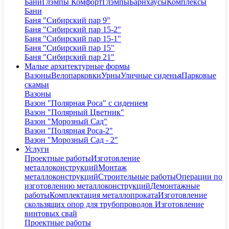
Бани
Глэмпы Комфорт
Глэмпы
Барнхаусы
Комплексы
Бани
Баня "Сибирский пар 9"
Баня "Сибирский пар 15-2"
Баня "Сибирский пар 15-1"
Баня "Сибирский пар 15"
Баня "Сибирский пар 21"
Малые архитектурные формы
Вазоны
Велопарковки
Урны
Уличные сиденья
Парковые
скамьи
Вазоны
Вазон "Полярная Роса" с сидением
Вазон "Полярный Цветник"
Вазон "Морозный Сад"
Вазон "Полярная Роса-2"
Вазон "Морозный Сад - 2"
Услуги
Проектные работы
Изготовление
металлоконструкций
Монтаж
металлоконструкций
Строительные работы
Операции по
изготовлению металлоконструкций
Демонтажные
работы
Комплектация металлопроката
Изготовление
скользящих опор для трубопроводов
Изготовление
винтовых свай
Проектные работы