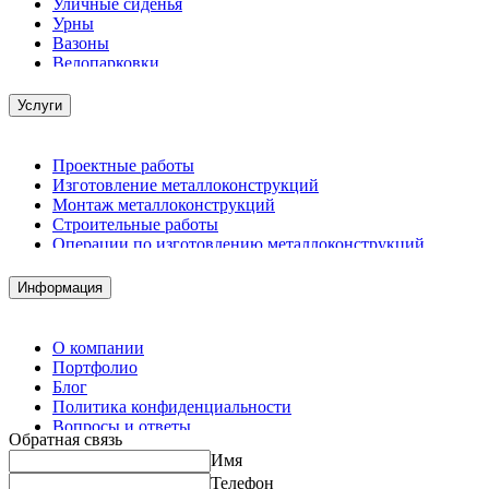
Уличные сиденья
Урны
Вазоны
Велопарковки
Услуги
Проектные работы
Изготовление металлоконструкций
Монтаж металлоконструкций
Строительные работы
Операции по изготовлению металлоконструкций
Демонтажные работы
Комплектация металлопроката
Информация
Изготовление винтовых свай
Изготовление скользящих опор для трубопроводов
О компании
Портфолио
Блог
Политика конфиденциальности
Вопросы и ответы
Обратная связь
Контакты
Имя
Калькуляторы
Телефон