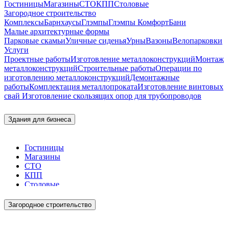
Гостиницы
Магазины
СТО
КПП
Столовые
Загородное строительство
Комплексы
Барнхаусы
Глэмпы
Глэмпы Комфорт
Бани
Малые архитектурные формы
Парковые скамьи
Уличные сиденья
Урны
Вазоны
Велопарковки
Услуги
Проектные работы
Изготовление металлоконструкций
Монтаж
металлоконструкций
Строительные работы
Операции по
изготовлению металлоконструкций
Демонтажные
работы
Комплектация металлопроката
Изготовление винтовых
свай
Изготовление скользящих опор для трубопроводов
Здания для бизнеса
Гостиницы
Магазины
СТО
КПП
Столовые
Загородное строительство