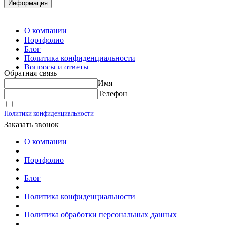
Комплектация металлопроката
Информация
Изготовление винтовых свай
Изготовление скользящих опор для трубопроводов
О компании
Портфолио
Блог
Политика конфиденциальности
Вопросы и ответы
Обратная связь
Контакты
Имя
Калькуляторы
Телефон
Принимаю условия
Политики конфиденциальности
Заказать звонок
О компании
|
Портфолио
|
Блог
|
Политика конфиденциальности
|
Политика обработки персональных данных
|