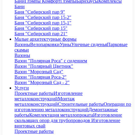
Бани
Глэмпы Комфорт
Глэмпы
Барнхаусы
Комплексы
Бани
Баня "Сибирский пар 9"
Баня "Сибирский пар 15-2"
Баня "Сибирский пар 15-1"
Баня "Сибирский пар 15"
Баня "Сибирский пар 21"
Малые архитектурные формы
Вазоны
Велопарковки
Урны
Уличные сиденья
Парковые
скамьи
Вазоны
Вазон "Полярная Роса" с сидением
Вазон "Полярный Цветник"
Вазон "Морозный Сад"
Вазон "Полярная Роса-2"
Вазон "Морозный Сад - 2"
Услуги
Проектные работы
Изготовление
металлоконструкций
Монтаж
металлоконструкций
Строительные работы
Операции по
изготовлению металлоконструкций
Демонтажные
работы
Комплектация металлопроката
Изготовление
скользящих опор для трубопроводов
Изготовление
винтовых свай
Проектные работы