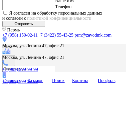
Ваше имя
Телефон
Я согласен на обработку персональных данных
и согласен с
политикой конфиденциальности
Отправить
Пермь
+7 (958) 150-02-11
+7 (3422) 55-43-25
prm@zavodmk.com
Москва, ул. Ленина 47, офис 21
Город
Москва, ул. Ленина 47, офис 21
+7 (999) 999-99-99
Главная
Каталог
Поиск
Корзина
Профиль
+7 (999) 999-99-99