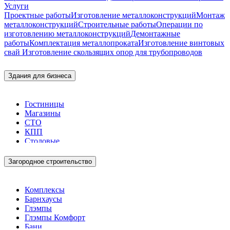
Услуги
Проектные работы
Изготовление металлоконструкций
Монтаж
металлоконструкций
Строительные работы
Операции по
изготовлению металлоконструкций
Демонтажные
работы
Комплектация металлопроката
Изготовление винтовых
свай
Изготовление скользящих опор для трубопроводов
Здания для бизнеса
Гостиницы
Магазины
СТО
КПП
Столовые
Загородное строительство
Комплексы
Барнхаусы
Глэмпы
Глэмпы Комфорт
Бани