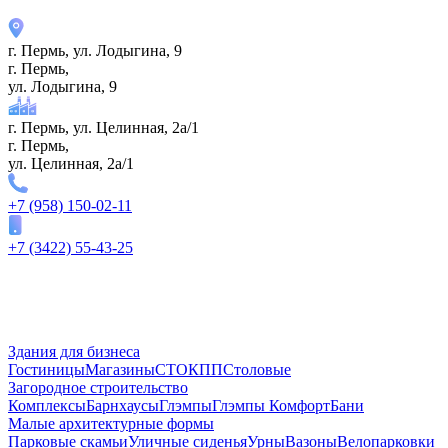
г. Пермь, ул. ​Лодыгина, 9
г. Пермь,
ул. ​Лодыгина, 9
г. Пермь, ул. Целинная, 2а/1
г. Пермь,
ул. Целинная, 2а/1
+7 (958) 150-02-11
+7 (3422) 55-43-25
Здания для бизнеса
Гостиницы
Магазины
СТО
КПП
Столовые
Загородное строительство
Комплексы
Барнхаусы
Глэмпы
Глэмпы Комфорт
Бани
Малые архитектурные формы
Парковые скамьи
Уличные сиденья
Урны
Вазоны
Велопарковки