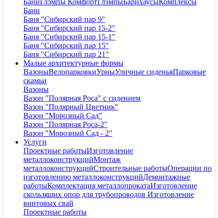
Бани
Глэмпы Комфорт
Глэмпы
Барнхаусы
Комплексы
Бани
Баня "Сибирский пар 9"
Баня "Сибирский пар 15-2"
Баня "Сибирский пар 15-1"
Баня "Сибирский пар 15"
Баня "Сибирский пар 21"
Малые архитектурные формы
Вазоны
Велопарковки
Урны
Уличные сиденья
Парковые
скамьи
Вазоны
Вазон "Полярная Роса" с сидением
Вазон "Полярный Цветник"
Вазон "Морозный Сад"
Вазон "Полярная Роса-2"
Вазон "Морозный Сад - 2"
Услуги
Проектные работы
Изготовление
металлоконструкций
Монтаж
металлоконструкций
Строительные работы
Операции по
изготовлению металлоконструкций
Демонтажные
работы
Комплектация металлопроката
Изготовление
скользящих опор для трубопроводов
Изготовление
винтовых свай
Проектные работы