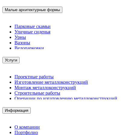
Малые архитектурные формы
Парковые скамьи
Уличные сиденья
Урны
Вазоны
Велопарковки
Услуги
Проектные работы
Изготовление металлоконструкций
Монтаж металлоконструкций
Строительные работы
Операции по изготовлению металлоконструкций
Демонтажные работы
Комплектация металлопроката
Информация
Изготовление винтовых свай
Изготовление скользящих опор для трубопроводов
О компании
Портфолио