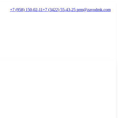
+7 (958) 150-02-11
+7 (3422) 55-43-25
prm@zavodmk.com