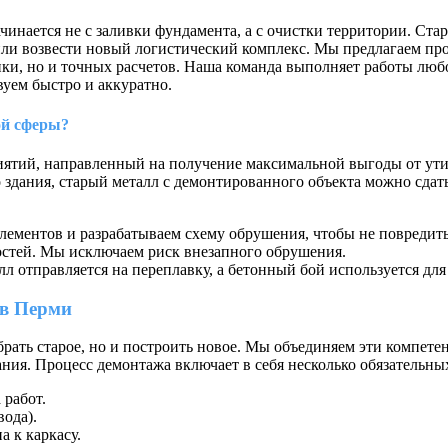
инается не с заливки фундамента, а с очистки территории. Ста
или возвести новый логистический комплекс. Мы предлагаем п
ки, но и точных расчетов. Наша команда выполняет работы люб
вуем быстро и аккуратно.
ой сферы?
иятий, направленный на получение максимальной выгоды от ути
 здания, старый металл с демонтированного объекта можно сдат
лементов и разрабатываем схему обрушения, чтобы не повреди
стей. Мы исключаем риск внезапного обрушения.
л отправляется на переплавку, а бетонный бой используется для
 в Перми
рать старое, но и построить новое. Мы объединяем эти компетен
ия. Процесс демонтажа включает в себя несколько обязательных
 работ.
вода).
а к каркасу.