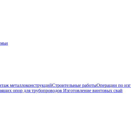
амьи
таж металлоконструкций
Строительные работы
Операции по из
зящих опор для трубопроводов
Изготовление винтовых свай