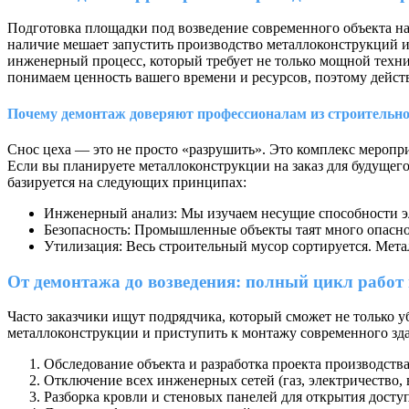
Подготовка площадки под возведение современного объекта нач
наличие мешает запустить производство металлоконструкций 
инженерный процесс, который требует не только мощной техни
понимаем ценность вашего времени и ресурсов, поэтому дейст
Почему демонтаж доверяют профессионалам из строительн
Снос цеха — это не просто «разрушить». Это комплекс меропр
Если вы планируете металлоконструкции на заказ для будущего
базируется на следующих принципах:
Инженерный анализ: Мы изучаем несущие способности э
Безопасность: Промышленные объекты таят много опасно
Утилизация: Весь строительный мусор сортируется. Метал
От демонтажа до возведения: полный цикл работ
Часто заказчики ищут подрядчика, который сможет не только уб
металлоконструкции и приступить к монтажу современного здан
Обследование объекта и разработка проекта производства
Отключение всех инженерных сетей (газ, электричество, 
Разборка кровли и стеновых панелей для открытия доступ