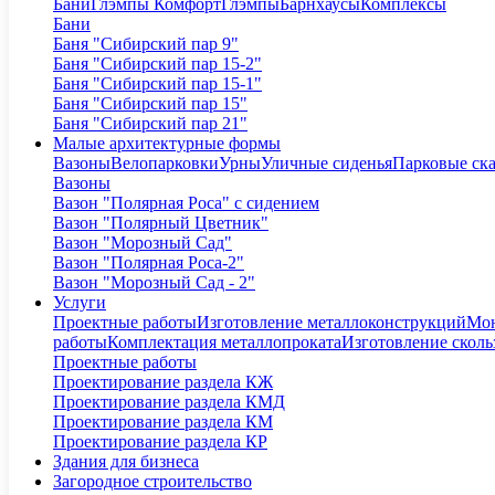
Бани
Глэмпы Комфорт
Глэмпы
Барнхаусы
Комплексы
Бани
Баня "Сибирский пар 9"
Баня "Сибирский пар 15-2"
Баня "Сибирский пар 15-1"
Баня "Сибирский пар 15"
Баня "Сибирский пар 21"
Малые архитектурные формы
Вазоны
Велопарковки
Урны
Уличные сиденья
Парковые ск
Вазоны
Вазон "Полярная Роса" с сидением
Вазон "Полярный Цветник"
Вазон "Морозный Сад"
Вазон "Полярная Роса-2"
Вазон "Морозный Сад - 2"
Услуги
Проектные работы
Изготовление металлоконструкций
Мон
работы
Комплектация металлопроката
Изготовление сколь
Проектные работы
Проектирование раздела КЖ
Проектирование раздела КМД
Проектирование раздела КМ
Проектирование раздела КР
Здания для бизнеса
Загородное строительство