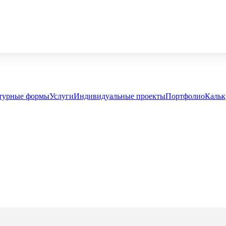
турные формы
Услуги
Индивидуальные проекты
Портфолио
Кальк