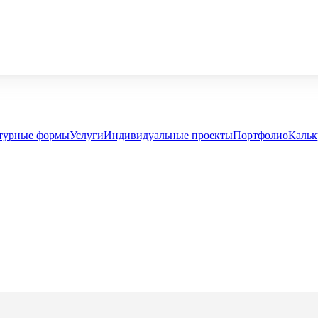
турные формы
Услуги
Индивидуальные проекты
Портфолио
Кальк