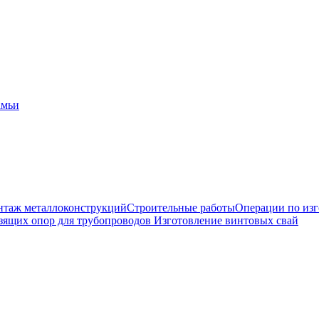
амьи
таж металлоконструкций
Строительные работы
Операции по из
зящих опор для трубопроводов
Изготовление винтовых свай