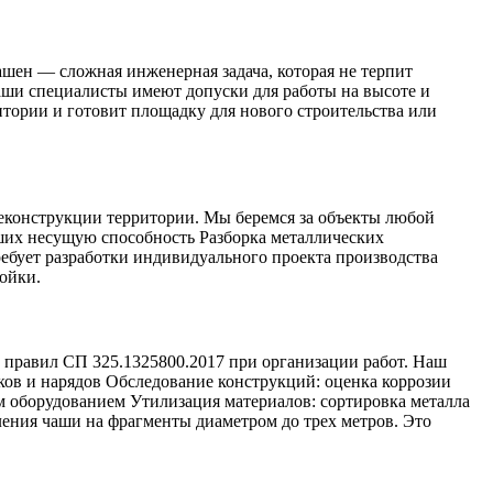
ен — сложная инженерная задача, которая не терпит
аши специалисты имеют допуски для работы на высоте и
тории и готовит площадку для нового строительства или
реконструкции территории. Мы беремся за объекты любой
ших несущую способность Разборка металлических
ебует разработки индивидуального проекта производства
ойки.
 правил СП 325.1325800.2017 при организации работ. Наш
ков и нарядов Обследование конструкций: оценка коррозии
 оборудованием Утилизация материалов: сортировка металла
ления чаши на фрагменты диаметром до трех метров. Это