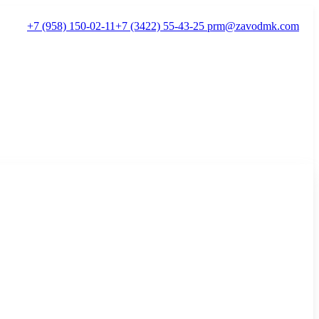
+7 (958) 150-02-11
+7 (3422) 55-43-25
prm@zavodmk.com