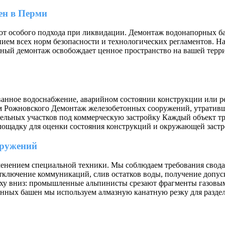
ен в Перми
т особого подхода при ликвидации. Демонтаж водонапорных баш
ием всех норм безопасности и технологических регламентов. Н
ный демонтаж освобождает ценное пространство на вашей терри
ованное водоснабжение, аварийном состоянии конструкции или 
ем Рожновского Демонтаж железобетонных сооружений, утратив
ельных участков под коммерческую застройку Каждый объект тр
лощадку для оценки состояния конструкций и окружающей застр
оружений
менением специальной техники. Мы соблюдаем требования свода
тключение коммуникаций, слив остатков воды, получение допус
ху вниз: промышленные альпинисты срезают фрагменты газовым
онных башен мы используем алмазную канатную резку для разде