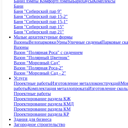
Бани
Глэмпы Комфорт
Глэмпы
Барнхаусы
Комплексы
Бани
Баня "Сибирский пар 9"
Баня "Сибирский пар 15-2"
Баня "Сибирский пар 15-1"
Баня "Сибирский пар 15"
Баня "Сибирский пар 21"
Малые архитектурные формы
Вазоны
Велопарковки
Урны
Уличные сиденья
Парковые ск
Вазоны
Вазон "Полярная Роса" с сидением
Вазон "Полярный Цветник"
Вазон "Морозный Сад"
Вазон "Полярная Роса-2"
Вазон "Морозный Сад - 2"
Услуги
Проектные работы
Изготовление металлоконструкций
Мон
работы
Комплектация металлопроката
Изготовление сколь
Проектные работы
Проектирование раздела КЖ
Проектирование раздела КМД
Проектирование раздела КМ
Проектирование раздела КР
Здания для бизнеса
Загородное строительство