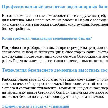
Профессиональный демонтаж водонапорных баш
Высотные металлические и железобетонные сооружения требую
дилетантства. Мы выполняем такие работы в Перми с соблюден
многолетний опыт разборки подобных конструкций. Качествен
благоустройства.
Когда требуется ликвидация водонапорной башни?
Потребность в разборке возникает при переходе на централиз
сложности: Вывод из эксплуатации и снос старых башен сист
конструкций после окончания срока службы Освобождение зем
работ. Перед началом процесса наши инженеры выезжают на п
Технология безопасного демонтажа высотных со
Разборка башен ведется строго по утвержденному плану с при
технологический процесс включает: Подготовительный этап: о
металла и состояния фундамента Поэлементный демонтаж свер
на переплавку, вывоз бетонного боя При демонтаже железобет
позволяет безопасно спускать конструкции краном на землю.
Экономическая выгода от утилизации