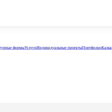
турные формы
Услуги
Индивидуальные проекты
Портфолио
Кальк