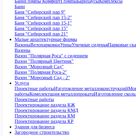
Бани
Глэмпы Комфорт
Глэмпы
Барнхаусы
Комплексы
Бани
Баня "Сибирский пар 9"
Баня "Сибирский пар 15-2"
Баня "Сибирский пар 15-1"
Баня "Сибирский пар 15"
Баня "Сибирский пар 21"
Малые архитектурные формы
Вазоны
Велопарковки
Урны
Уличные сиденья
Парковые ск
Вазоны
Вазон "Полярная Роса" с сидением
Вазон "Полярный Цветник"
Вазон "Морозный Сад"
Вазон "Полярная Роса-2"
Вазон "Морозный Сад - 2"
Услуги
Проектные работы
Изготовление металлоконструкций
Мон
работы
Комплектация металлопроката
Изготовление сколь
Проектные работы
Проектирование раздела КЖ
Проектирование раздела КМД
Проектирование раздела КМ
Проектирование раздела КР
Здания для бизнеса
Загородное строительство