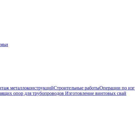
амьи
таж металлоконструкций
Строительные работы
Операции по из
зящих опор для трубопроводов
Изготовление винтовых свай