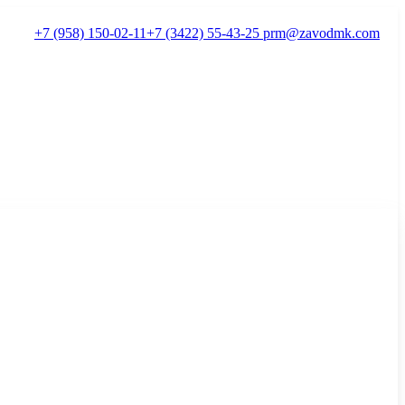
+7 (958) 150-02-11
+7 (3422) 55-43-25
prm@zavodmk.com