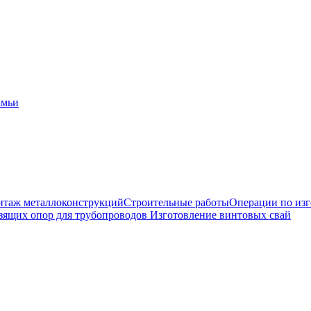
амьи
таж металлоконструкций
Строительные работы
Операции по из
зящих опор для трубопроводов
Изготовление винтовых свай