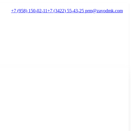
+7 (958) 150-02-11
+7 (3422) 55-43-25
prm@zavodmk.com