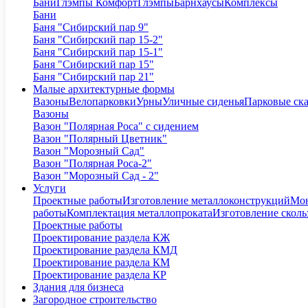
Бани
Глэмпы Комфорт
Глэмпы
Барнхаусы
Комплексы
Бани
Баня "Сибирский пар 9"
Баня "Сибирский пар 15-2"
Баня "Сибирский пар 15-1"
Баня "Сибирский пар 15"
Баня "Сибирский пар 21"
Малые архитектурные формы
Вазоны
Велопарковки
Урны
Уличные сиденья
Парковые ск
Вазоны
Вазон "Полярная Роса" с сидением
Вазон "Полярный Цветник"
Вазон "Морозный Сад"
Вазон "Полярная Роса-2"
Вазон "Морозный Сад - 2"
Услуги
Проектные работы
Изготовление металлоконструкций
Мон
работы
Комплектация металлопроката
Изготовление сколь
Проектные работы
Проектирование раздела КЖ
Проектирование раздела КМД
Проектирование раздела КМ
Проектирование раздела КР
Здания для бизнеса
Загородное строительство