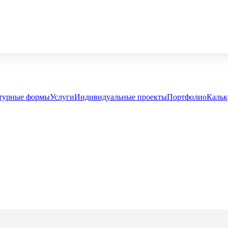
турные формы
Услуги
Индивидуальные проекты
Портфолио
Кальк