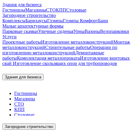
Здания для бизнеса
Гостиницы
Магазины
СТО
КПП
Столовые
Загородное строительство
Комплексы
Барнхаусы
Глэмпы
Глэмпы Комфорт
Бани
Малые архитектурные формы
Парковые скамьи
Уличные сиденья
Урны
Вазоны
Велопарковки
Услуги
Проектные работы
Изготовление металлоконструкций
Монтаж
металлоконструкций
Строительные работы
Операции по
изготовлению металлоконструкций
Демонтажные
работы
Комплектация металлопроката
Изготовление винтовых
свай
Изготовление скользящих опор для трубопроводов
Здания для бизнеса
Гостиницы
Магазины
СТО
КПП
Столовые
Загородное строительство