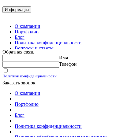
Демонтажные работы
Комплектация металлопроката
Информация
Изготовление винтовых свай
Изготовление скользящих опор для трубопроводов
О компании
Портфолио
Блог
Политика конфиденциальности
Вопросы и ответы
Обратная связь
Контакты
Имя
Калькуляторы
Телефон
Принимаю условия
Политики конфиденциальности
Заказать звонок
О компании
|
Портфолио
|
Блог
|
Политика конфиденциальности
|