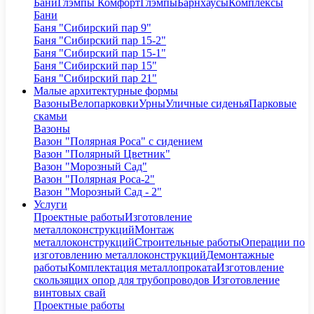
Бани
Глэмпы Комфорт
Глэмпы
Барнхаусы
Комплексы
Бани
Баня "Сибирский пар 9"
Баня "Сибирский пар 15-2"
Баня "Сибирский пар 15-1"
Баня "Сибирский пар 15"
Баня "Сибирский пар 21"
Малые архитектурные формы
Вазоны
Велопарковки
Урны
Уличные сиденья
Парковые
скамьи
Вазоны
Вазон "Полярная Роса" с сидением
Вазон "Полярный Цветник"
Вазон "Морозный Сад"
Вазон "Полярная Роса-2"
Вазон "Морозный Сад - 2"
Услуги
Проектные работы
Изготовление
металлоконструкций
Монтаж
металлоконструкций
Строительные работы
Операции по
изготовлению металлоконструкций
Демонтажные
работы
Комплектация металлопроката
Изготовление
скользящих опор для трубопроводов
Изготовление
винтовых свай
Проектные работы