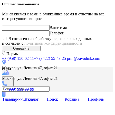
Оставьте свои контакты
Мы свяжемся с вами в ближайшее время и ответим на все
интересующие вопросы
Ваше имя
Телефон
Я согласен на обработку персональных данных
и согласен с
политикой конфиденциальности
Отправить
Пермь
+7 (958) 150-02-11
+7 (3422) 55-43-25
prm@zavodmk.com
Москва, ул. Ленина 47, офис 21
Город
Москва, ул. Ленина 47, офис 21
+7 (999) 999-99-99
Главная
Каталог
Поиск
Корзина
Профиль
+7 (999) 999-99-99