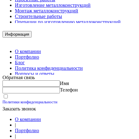
Изготовление металлоконструкций
Монтаж металлоконструкций
Строительные работы
Операции по изготовлению металлоконструкций
Демонтажные работы
Комплектация металлопроката
Информация
Изготовление винтовых свай
Изготовление скользящих опор для трубопроводов
О компании
Портфолио
Блог
Политика конфиденциальности
Вопросы и ответы
Обратная связь
Контакты
Имя
Калькуляторы
Телефон
Принимаю условия
Политики конфиденциальности
Заказать звонок
О компании
|
Портфолио
|