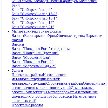
Бани
Глэмпы Комфорт
Глэмпы
Барнхаусы
Комплексы
Бани
Баня "Сибирский пар 9"
Баня "Сибирский пар 15-2"
Баня "Сибирский пар 15-1"
Баня "Сибирский пар 15"
Баня "Сибирский пар 21"
Малые архитектурные формы
Вазоны
Велопарковки
Урны
Уличные сиденья
Парковые
скамьи
Вазоны
Вазон "Полярная Роса" с сидением
Вазон "Полярный Цветник"
Вазон "Морозный Сад"
Вазон "Полярная Роса-2"
Вазон "Морозный Сад - 2"
Услуги
Проектные работы
Изготовление
металлоконструкций
Монтаж
металлоконструкций
Строительные работы
Операции по
изготовлению металлоконструкций
Демонтажные
работы
Комплектация металлопроката
Изготовление
скользящих опор для трубопроводов
Изготовление
винтовых свай
Проектные работы