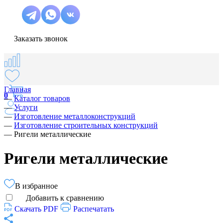
Заказать звонок
Главная
0
—
Каталог товаров
—
Услуги
—
Изготовление металлоконструкций
—
Изготовление строительных конструкций
—
Ригели металлические
Ригели металлические
В избранное
Добавить к сравнению
Скачать PDF
Распечатать