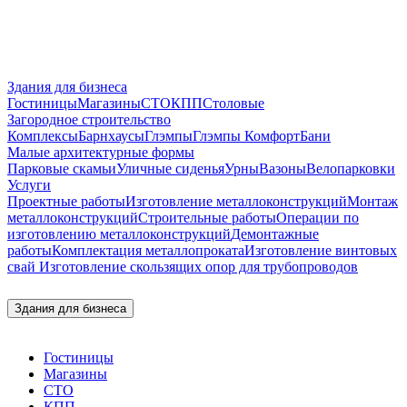
Здания для бизнеса
Гостиницы
Магазины
СТО
КПП
Столовые
Загородное строительство
Комплексы
Барнхаусы
Глэмпы
Глэмпы Комфорт
Бани
Малые архитектурные формы
Парковые скамьи
Уличные сиденья
Урны
Вазоны
Велопарковки
Услуги
Проектные работы
Изготовление металлоконструкций
Монтаж
металлоконструкций
Строительные работы
Операции по
изготовлению металлоконструкций
Демонтажные
работы
Комплектация металлопроката
Изготовление винтовых
свай
Изготовление скользящих опор для трубопроводов
Здания для бизнеса
Гостиницы
Магазины
СТО
КПП