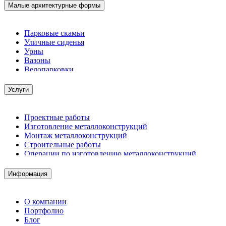
Малые архитектурные формы
Парковые скамьи
Уличные сиденья
Урны
Вазоны
Велопарковки
Услуги
Проектные работы
Изготовление металлоконструкций
Монтаж металлоконструкций
Строительные работы
Операции по изготовлению металлоконструкций
Демонтажные работы
Комплектация металлопроката
Информация
Изготовление винтовых свай
Изготовление скользящих опор для трубопроводов
О компании
Портфолио
Блог