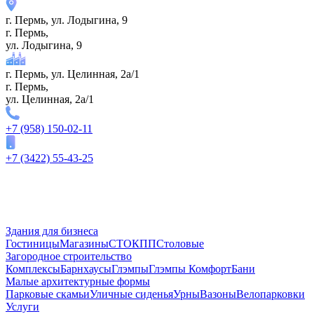
г. Пермь, ул. ​Лодыгина, 9
г. Пермь,
ул. ​Лодыгина, 9
г. Пермь, ул. Целинная, 2а/1
г. Пермь,
ул. Целинная, 2а/1
+7 (958) 150-02-11
+7 (3422) 55-43-25
Здания для бизнеса
Гостиницы
Магазины
СТО
КПП
Столовые
Загородное строительство
Комплексы
Барнхаусы
Глэмпы
Глэмпы Комфорт
Бани
Малые архитектурные формы
Парковые скамьи
Уличные сиденья
Урны
Вазоны
Велопарковки
Услуги