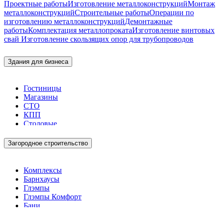
Проектные работы
Изготовление металлоконструкций
Монтаж
металлоконструкций
Строительные работы
Операции по
изготовлению металлоконструкций
Демонтажные
работы
Комплектация металлопроката
Изготовление винтовых
свай
Изготовление скользящих опор для трубопроводов
Здания для бизнеса
Гостиницы
Магазины
СТО
КПП
Столовые
Загородное строительство
Комплексы
Барнхаусы
Глэмпы
Глэмпы Комфорт
Бани