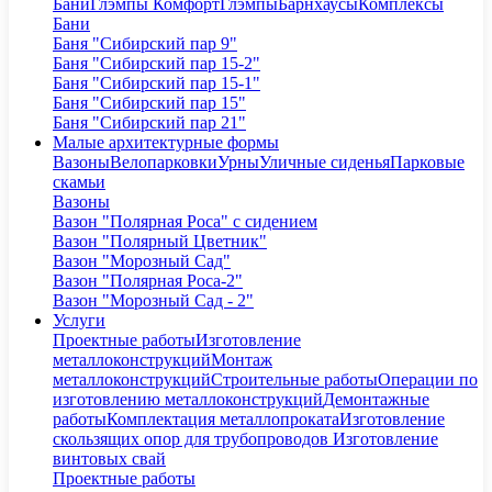
Бани
Глэмпы Комфорт
Глэмпы
Барнхаусы
Комплексы
Бани
Баня "Сибирский пар 9"
Баня "Сибирский пар 15-2"
Баня "Сибирский пар 15-1"
Баня "Сибирский пар 15"
Баня "Сибирский пар 21"
Малые архитектурные формы
Вазоны
Велопарковки
Урны
Уличные сиденья
Парковые
скамьи
Вазоны
Вазон "Полярная Роса" с сидением
Вазон "Полярный Цветник"
Вазон "Морозный Сад"
Вазон "Полярная Роса-2"
Вазон "Морозный Сад - 2"
Услуги
Проектные работы
Изготовление
металлоконструкций
Монтаж
металлоконструкций
Строительные работы
Операции по
изготовлению металлоконструкций
Демонтажные
работы
Комплектация металлопроката
Изготовление
скользящих опор для трубопроводов
Изготовление
винтовых свай
Проектные работы