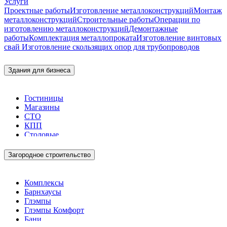
Услуги
Проектные работы
Изготовление металлоконструкций
Монтаж
металлоконструкций
Строительные работы
Операции по
изготовлению металлоконструкций
Демонтажные
работы
Комплектация металлопроката
Изготовление винтовых
свай
Изготовление скользящих опор для трубопроводов
Здания для бизнеса
Гостиницы
Магазины
СТО
КПП
Столовые
Загородное строительство
Комплексы
Барнхаусы
Глэмпы
Глэмпы Комфорт
Бани