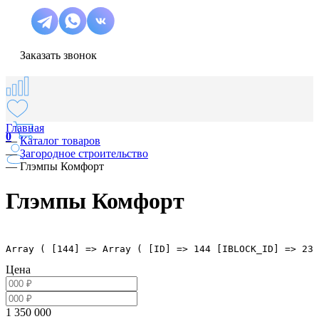
Заказать звонок
Главная
0
—
Каталог товаров
—
Загородное строительство
—
Глэмпы Комфорт
Глэмпы Комфорт
Array ( [144] => Array ( [ID] => 144 [IBLOCK_ID] => 23 
Цена
1 350 000