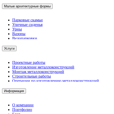
Малые архитектурные формы
Парковые скамьи
Уличные сиденья
Урны
Вазоны
Велопарковки
Услуги
Проектные работы
Изготовление металлоконструкций
Монтаж металлоконструкций
Строительные работы
Операции по изготовлению металлоконструкций
Демонтажные работы
Комплектация металлопроката
Информация
Изготовление винтовых свай
Изготовление скользящих опор для трубопроводов
О компании
Портфолио