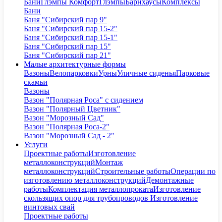
Бани
Глэмпы Комфорт
Глэмпы
Барнхаусы
Комплексы
Бани
Баня "Сибирский пар 9"
Баня "Сибирский пар 15-2"
Баня "Сибирский пар 15-1"
Баня "Сибирский пар 15"
Баня "Сибирский пар 21"
Малые архитектурные формы
Вазоны
Велопарковки
Урны
Уличные сиденья
Парковые
скамьи
Вазоны
Вазон "Полярная Роса" с сидением
Вазон "Полярный Цветник"
Вазон "Морозный Сад"
Вазон "Полярная Роса-2"
Вазон "Морозный Сад - 2"
Услуги
Проектные работы
Изготовление
металлоконструкций
Монтаж
металлоконструкций
Строительные работы
Операции по
изготовлению металлоконструкций
Демонтажные
работы
Комплектация металлопроката
Изготовление
скользящих опор для трубопроводов
Изготовление
винтовых свай
Проектные работы